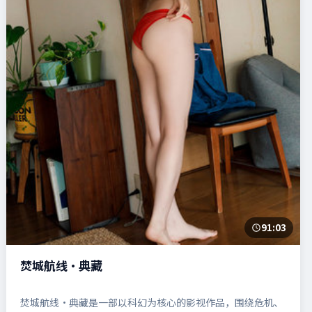
91:03
焚城航线·典藏
焚城航线·典藏是一部以科幻为核心的影视作品，围绕危机、