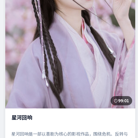
99:01
星河回响
星河回响是一部以喜剧为核心的影视作品，围绕危机、反转与