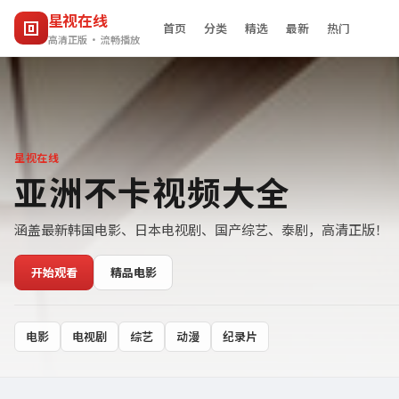
星视在线
首页
分类
精选
最新
热门
高清正版 · 流畅播放
星视在线
亚洲不卡视频大全
涵盖最新韩国电影、日本电视剧、国产综艺、泰剧，高清正版！
开始观看
精品电影
电影
电视剧
综艺
动漫
纪录片