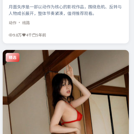
月面失序是一部以动作为核心的影视作品，围绕危机、反转与
人物成长展开，整体节奏紧凑，值得推荐观看。
动作
· 线路
9.8万
4千
5年前
精选