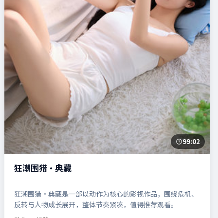
99:02
狂潮围猎·典藏
狂潮围猎·典藏是一部以动作为核心的影视作品，围绕危机、
反转与人物成长展开，整体节奏紧凑，值得推荐观看。