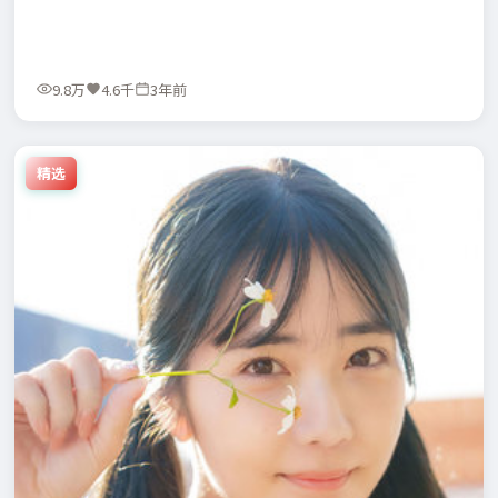
9.8万
4.6千
3年前
精选