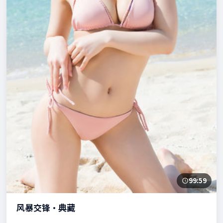
99:59
风暴交锋·典藏