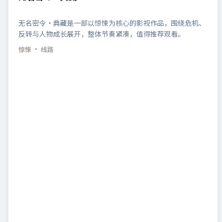
无名密令·典藏是一部以惊悚为核心的影视作品，围绕危机、
反转与人物成长展开，整体节奏紧凑，值得推荐观看。
惊悚
· 线路