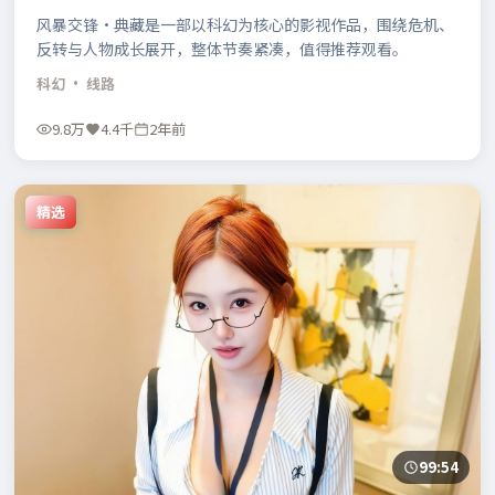
风暴交锋·典藏是一部以科幻为核心的影视作品，围绕危机、
反转与人物成长展开，整体节奏紧凑，值得推荐观看。
科幻
· 线路
9.8万
4.4千
2年前
精选
99:54