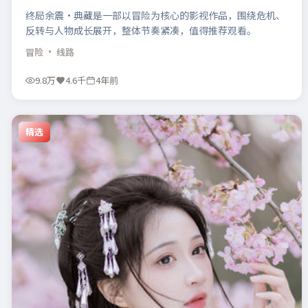
终局余震·典藏是一部以冒险为核心的影视作品，围绕危机、
反转与人物成长展开，整体节奏紧凑，值得推荐观看。
冒险
· 线路
9.8万
4.6千
4年前
精选