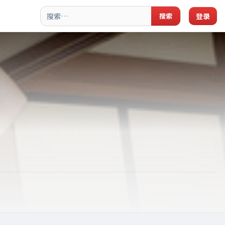
搜索
登录